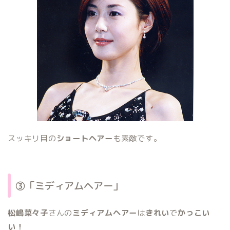
スッキリ目の
ショートヘアー
も素敵です。
③「ミディアムヘアー」
松嶋菜々子
さんの
ミディアムヘアー
は
きれい
で
かっこい
い！