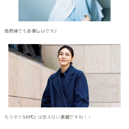
自然体
でも
お美しい
です♪
もうすぐ
50代
とは思えない
美貌
ですね！！