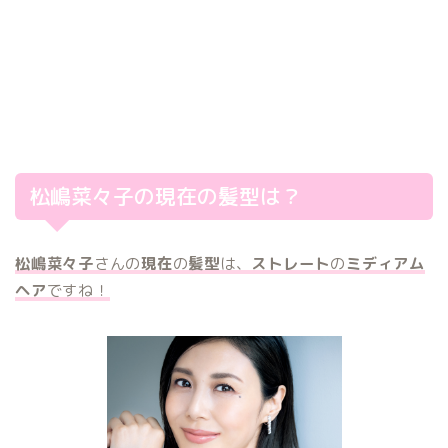
松嶋菜々子の現在の髪型は？
松嶋菜々子
さんの
現在
の
髪型
は、
ストレート
の
ミディアム
ヘア
ですね！