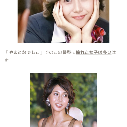
「
やまとなでしこ
」でのこの
髪型
に
憧れた女子は多い
は
ず！