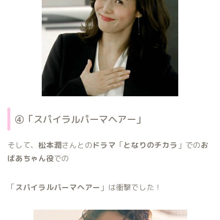
④「スパイラルパーマヘアー」
そして、
松本潤
さんとの
ドラマ
「
となりのチカラ
」での
お
ばあちゃん役
での
「
スパイラルパーマヘアー
」は衝撃でした！