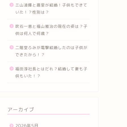
三山凌輝と趣里が結婚！子供もできて
いた！？性別は？
吹石一恵と福山雅治の現在の姿は？子
供は何人で何歳？
二階堂ふみが電撃結婚したのは子供が
できたから！？
福田淳社長とはだれ？結婚して妻も子
供もいた！？
アーカイブ
2026年5月