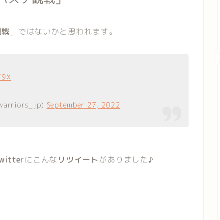
観戦
」ではないかと思われます。
T9X
riors_jp)
September 27, 2022
itte
rにこんな
リツイート
がありました♪