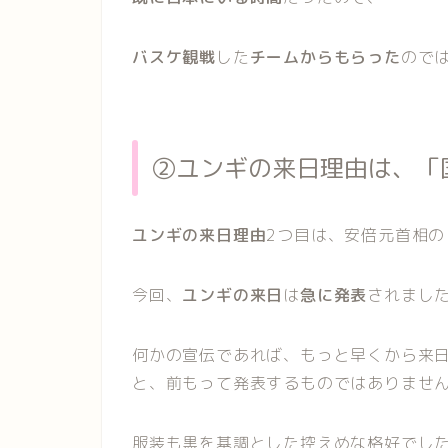
バスケ観戦
した
チームからもらった
ので
②ユンギの来日理由は、「
ユンギの来日理由
2つ目は、安倍元首相の
今回、
ユンギの来日
は
急に発表
されまし
何かの宣伝であれば、もっと早くから来
と、前もって発表するものではありませ
服装も黒を基調とした控えめな格好
でし