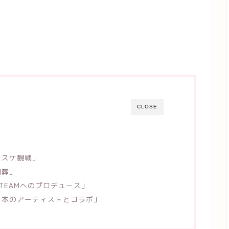
CLOSE
バスケ観戦」
国葬」
TEAMへのプロデュース」
日本のアーティストとコラボ」