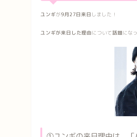
ユンギ
が
9月27日来日
しました！
ユンギが来日した理由
について
話題
にな
①ユンギの来日理由は、「