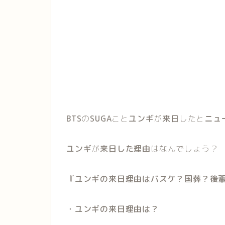
BTS
の
SUGA
こと
ユンギ
が
来日
したと
ニュ
ユンギ
が
来日した理由
はなんでしょう？
『
ユンギの来日理由はバスケ？国葬？後
・ユンギの来日理由は？