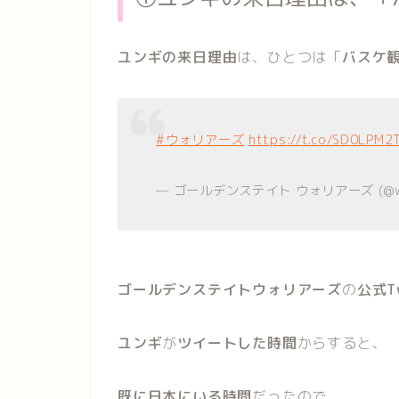
ユンギの来日理由
は、ひとつは「
バスケ
#ウォリアーズ
https://t.co/SD0LPM2
— ゴールデンステイト ウォリアーズ (@war
ゴールデンステイトウォリアーズ
の
公式Tw
ユンギ
が
ツイートした時間
からすると、
既に日本にいる時間
だったので、