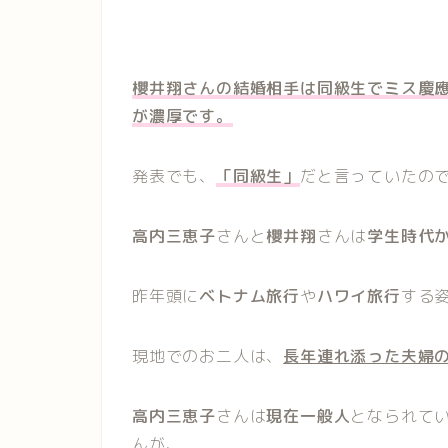
櫻井翔さんの結婚相手は同級生でミス慶
が濃厚です。
発表でも、
「同級生」
だと言っていたの
高内三恵子
さんと
櫻井翔
さんは
学生時代
昨年頭に
ベトナム旅行
や
ハワイ旅行
する
現地でのお二人は、
長年連れ添った夫婦
高内三恵子
さんは
現在一般人
となられて
んが、