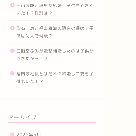
三山凌輝と趣里が結婚！子供もできて
いた！？性別は？
吹石一恵と福山雅治の現在の姿は？子
供は何人で何歳？
二階堂ふみが電撃結婚したのは子供が
できたから！？
福田淳社長とはだれ？結婚して妻も子
供もいた！？
アーカイブ
2026年5月