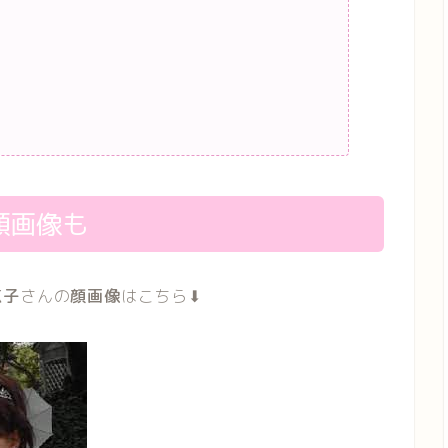
顔画像も
恵子
さんの
顔画像
はこちら⬇︎