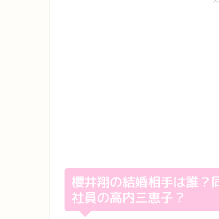
ス
櫻井翔の結婚相手は誰？
社員の高内三恵子？