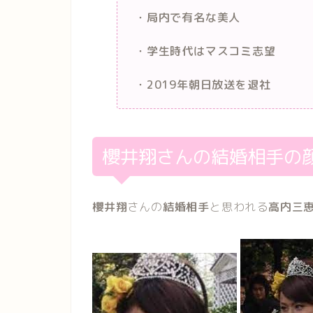
・局内で有名な美人
・学生時代はマスコミ志望
・2019年朝日放送を退社
櫻井翔さんの結婚相手の
櫻井翔
さんの
結婚相手
と思われる
高内三