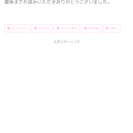
最後までお読みいただきありがとうございました。
#124年ぶり
#2月2日
#今年の恵方
#南南東
#節分
スポンサーリンク