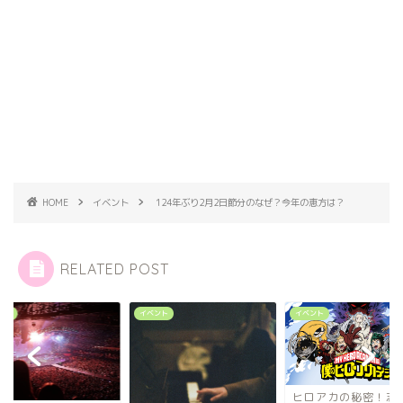
HOME
イベント
124年ぶり2月2日節分のなぜ？今年の恵方は？
RELATED POST
ドル
イベント
イベント
ヒロアカの秘密！志