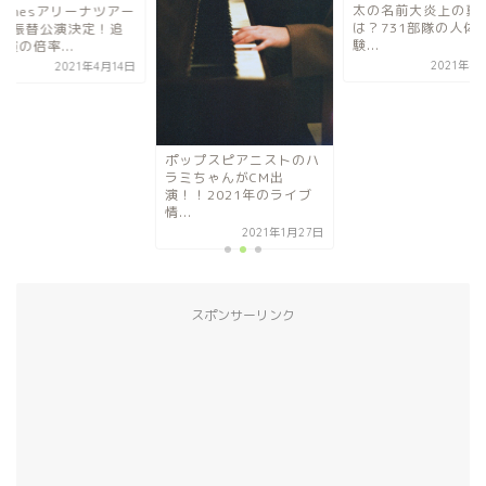
太の名前大炎上の真
xTonesアリーナツアー
は？731部隊の人体
021振替公演決定！追
験...
演の倍率...
2021年4
2021年4月14日
ポップスピアニストのハ
ラミちゃんがCM出
演！！2021年のライブ
情...
2021年1月27日
スポンサーリンク