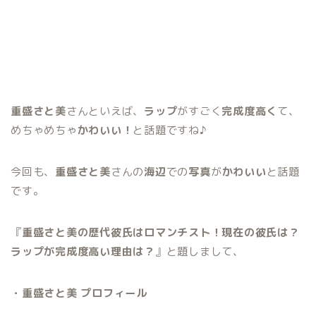
重盛さと美
さんといえば、
ラップ
がすごく
完成度高く
て、
めちゃめちゃ
かわいい！
と話題ですね♪
今回も、
重盛さと美
さんの
海辺
での
写真
が
かわいい
と話題
です。
『
重盛さと美の歴代彼氏はロマンチスト！現在の彼氏は？
ラップが完成度高い理由は？
』と題しまして、
・重盛さと美 プロフィール