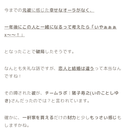
今までの
元彼
に感じた
幸せなオーラがなく
、
一年後にこの人と一緒になるって考えたら「いやぁぁぁ
x〜〜！
」
となったことで
破局
したそうです。
なんとも失礼な話ですが、
恋人と結婚は違う
って本当なん
ですね！
その噂された
彼
が、
チームラボ：猪子寿之(いのことしゆ
き)
さんだったのでは？と言われています。
確かに、
一軒家を買える
だけの
財力
と少し
もっさい感じ
も
しますかね。