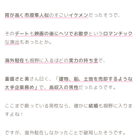
背が高く市原隼人似
のすごい
イケメン
だったそうで、
その
デート
も
映画の後にヘリでお散歩
という
ロマンチック
な演出
もあったとか。
海外駐在
も視野に入るほどの
実力の持ち主
で、
重盛さと美
さん曰く、「
建物、船、土地を売却するような
大手企業務め」
で、
高収入の男性
だったようです。
ここまで揃っている男性なら、確かに
結婚
も視野に入りま
すよね！
ですが、海外駐在しなかったことで破局したそうです。