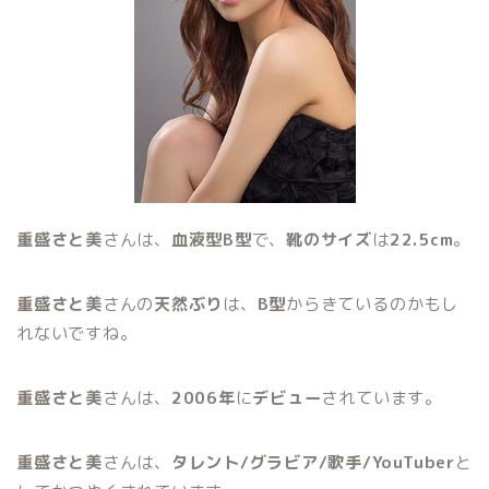
重盛さと美
さんは、
血液型B型
で、
靴のサイズ
は
22.5cm
。
重盛さと美
さんの
天然ぶり
は、
B型
からきているのかもし
れないですね。
重盛さと美
さんは、
2006年
に
デビュー
されています。
重盛さと美
さんは、
タレント/グラビア/歌手/YouTuber
と