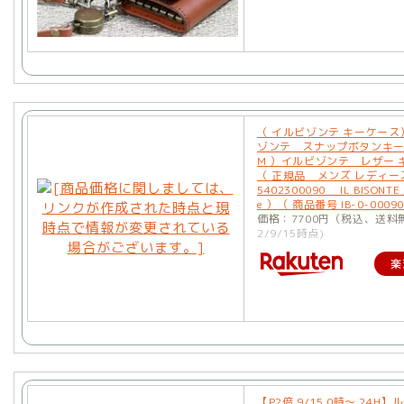
（ イルビゾンテ キーケース
ゾンテ スナップボタンキ
M ）イルビゾンテ レザー 
（ 正規品 メンズ レディース 
5402300090 IL BISONTE /
e ）（ 商品番号 IB-0-00090
価格：7700円（税込、送料
2/9/15時点)
楽
【P2倍 9/15 0時〜 24H