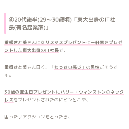
④20代後半(29〜30歳頃)「東大出身のIT社
長(有名起業家)」
重盛さと美
さんに
クリスマスプレゼント
に
一軒家
を
プレゼ
ント
した
東大出身
の
IT社長
で、
重盛さと美
さん曰く、「
もっさい感じ
」の
男性
だそうで
す。
30歳の誕生日プレゼント
に
ハリー・ウィンストン
の
ネック
レス
をプレゼントされたのにピンとこず、
困ったリアクションをとったら、