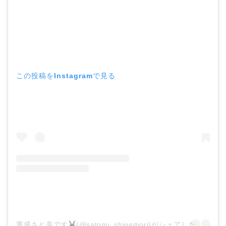
この投稿をInstagramで見る
重盛さと美です
(@satomi_shigemori)がシェアした投稿