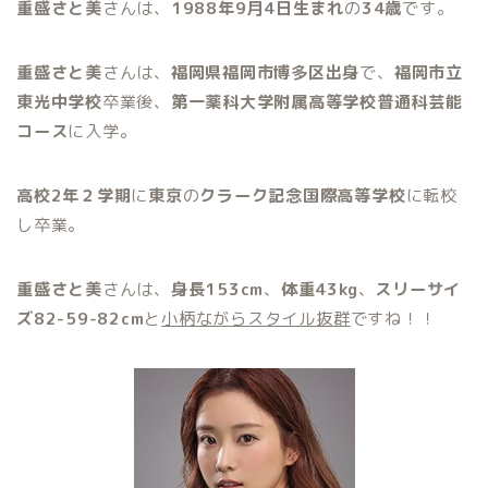
重盛さと美
さんは、
1988年9月4日生まれ
の
34歳
です。
重盛さと美
さんは、
福岡県福岡市博多区出身
で、
福岡市立
東光中学校
卒業後、
第一薬科大学附属高等学校普通科芸能
コース
に入学。
高校2年２学期
に
東京
の
クラーク記念国際高等学校
に転校
し卒業。
重盛さと美
さんは、
身長153cm
、
体重43kg
、
スリーサイ
ズ82-59-82cm
と
小柄ながらスタイル抜群
ですね！！