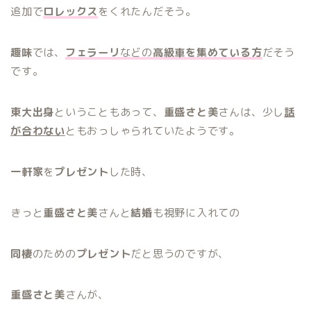
追加で
ロレックス
をくれたんだそう。
趣味
では、
フェラーリ
などの
高級車を集めている方
だそう
です。
東大出身
ということもあって、
重盛さと美
さんは、少し
話
が合わない
ともおっしゃられていたようです。
一軒家
を
プレゼント
した時、
きっと
重盛さと美
さんと
結婚
も視野に入れての
同棲
のための
プレゼント
だと思うのですが、
重盛さと美
さんが、