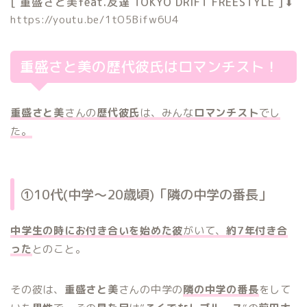
[ 重盛さと美feat.友達 TOKYO DRIFT FREESTYLE ]⬇︎
https://youtu.be/1tO5Bifw6U4
重盛さと美の歴代彼氏はロマンチスト！
重盛さと美
さんの
歴代彼氏
は、みんな
ロマンチスト
でし
た。
①10代(中学〜20歳頃)「隣の中学の番長」
中学生の時にお付き合いを始めた彼
がいて、
約7年付き合
った
とのこと。
その彼は、
重盛さと美
さんの中学の
隣の中学の番長
をして