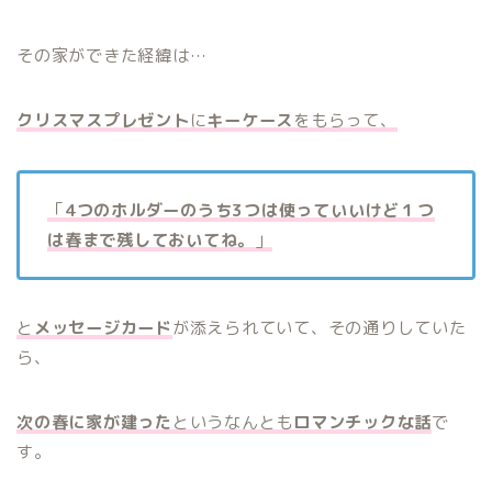
その家ができた経緯は…
クリスマスプレゼント
に
キーケース
をもらって、
「
4つのホルダーのうち3つは使っていいけど１つ
は春まで残しておいてね。
」
と
メッセージカード
が添えられていて、その通りしていた
ら、
次の春に家が建った
というなんとも
ロマンチックな話
で
す。