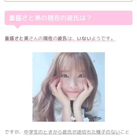
重盛さと美の現在の彼氏は？
重盛さと美
さんの
現在
の
彼氏
は、
いない
ようです。
ですが、
中学生のときから彼氏が途切れた様子のない
こと