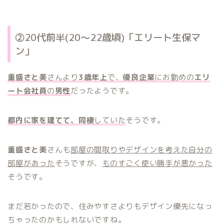
②20代前半(20〜22歳頃)「エリート生保マ
ン」
重盛さと美
さんより
3歳年上
で、
優良企業
にお勤めの
エリ
ート会社員
の
男性
だったようです。
都内に家を建てて、同棲
していた
そうです。
重盛さと美
さんも
部屋の間取りやデザインを考えた自分の
部屋があった
そうですが、
ものすごく使い勝手が悪かった
そうです。
まだ若かったので、住みやすさよりもデザイン優先になっ
ちゃったのかもしれないですね。