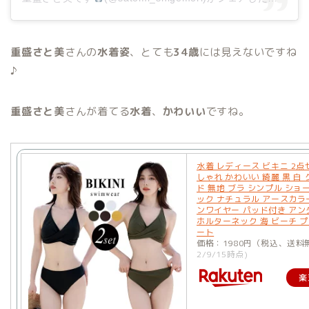
重盛さと美
さんの
水着姿
、とても
34歳
には見えないですね
♪
重盛さと美
さんが着てる
水着
、
かわいい
ですね。
水着 レディース ビキニ 2点
しゃれ かわいい 綺麗 黒 白
ド 無地 ブラ シンプル ショ
ック ナチュラル アースカラー
ンワイヤー パッド付き アン
ホルターネック 海 ビーチ プ
ート
価格：1980円（税込、送料
2/9/15時点)
楽