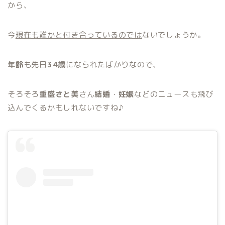
から、
今
現在も誰かと付き合っているのでは
ないでしょうか。
年齢
も先日
34歳
になられたばかりなので、
そろそろ
重盛さと美
さん
結婚
・
妊娠
などのニュースも飛び
込んでくるかもしれないですね♪