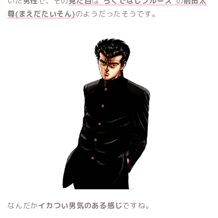
いた
男性
で、その
見た目
は”
ろくでなしブルース
“の
前田太
尊(まえだたいそん)
のようだったそうです。
なんだか
イカつい男気のある感じ
ですね。