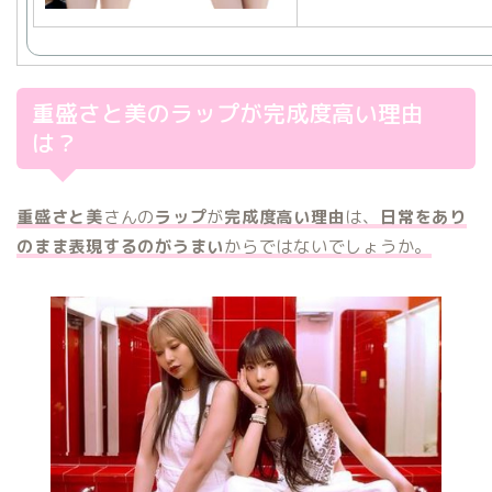
重盛さと美のラップが完成度高い理由
は？
重盛さと美
さんの
ラップ
が
完成度高い理由
は、
日常をあり
のまま表現するのがうまい
からではないでしょうか。