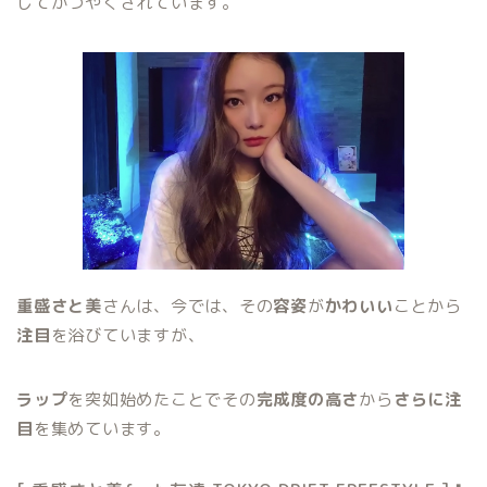
してかつやくされています。
重盛さと美
さんは、今では、その
容姿
が
かわいい
ことから
注目
を浴びていますが、
ラップ
を突如始めたことでその
完成度の高さ
から
さらに注
目
を集めています。