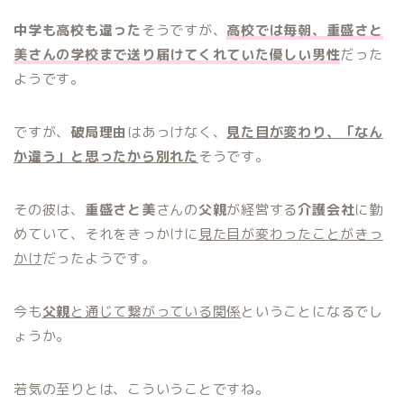
中学も高校も違った
そうですが、
高校では毎朝、重盛さと
美さんの学校まで送り届けてくれていた優しい男性
だった
ようです。
ですが、
破局理由
はあっけなく、
見た目が変わり、「なん
か違う」と思ったから別れた
そうです。
その彼は、
重盛さと美
さんの
父親
が経営する
介護会社
に勤
めていて、それをきっかけに
見た目が変わったことがきっ
かけ
だったようです。
今も
父親
と通じて繋がっている関係
ということになるでし
ょうか。
若気の至りとは、こういうことですね。