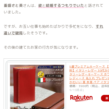
重盛さと美
さんは、
彼
と
結婚するつもりでいた
と話されて
いました。
ですが、お互い仕事も始めたばかりで多忙をになり、
すれ
違いで破局
したそうです。
その後の建てたお家の行方が気になります。
5連プレミアムキーケース 
料】イタリーレザー 30代か
タリーレザーキーケース ホ
レディース 名入れ プレゼン
かわいい 革 本革 ペア イタリ
価格：3980円（税込、送料
9/15時点)
楽