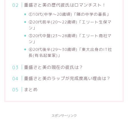
重盛さと美の歴代彼氏はロマンチスト！
①10代(中学〜20歳頃)「隣の中学の番長」
②20代前半(20〜22歳頃)「エリート生保マ
ン」
③20代中盤(23〜28歳頃)「エリート商社マ
ン」
④20代後半(29〜30歳頃)「東大出身のIT社
長(有名起業家)」
重盛さと美の現在の彼氏は？
重盛さと美のラップが完成度高い理由は？
まとめ
スポンサーリンク