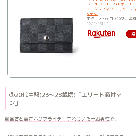
ン LOUIS VUITTON キーケ
エ・グラフィット ミュルティク
62662
価格：39400円（税込、送
22/9/15時点)
楽
③20代中盤(23〜28歳頃)「エリート商社マ
ン」
重盛さと美
さんが
フライデー
されていた
一般男性
で、