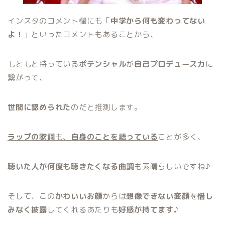
インスタのコメント欄にも「
中学から何も変わってない
よ！
」といったコメントもあることから、
もともと持っている
ポテンシャル
が
自己プロデュース力
に
繋がって、
世間に認められた
のだと推測します。
ラップの歌詞
も、
自身のことを語っている
ことが多く、
聴いた人が何度も聴きたくなる曲調
も素晴らしいですね♪
そして、この
かわいいお顔
からは
想像できない変顔
を
惜し
みなく披露
してくれるあたりも
好感が持てます
♪