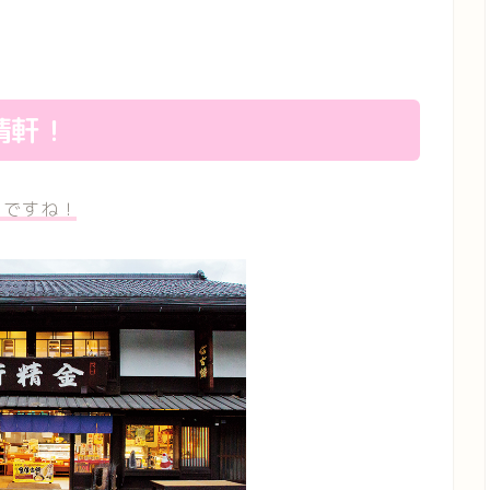
精軒！
」ですね！