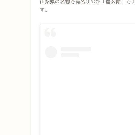
山梨県の名物で有名
なのが「
信玄餅
」で
す。