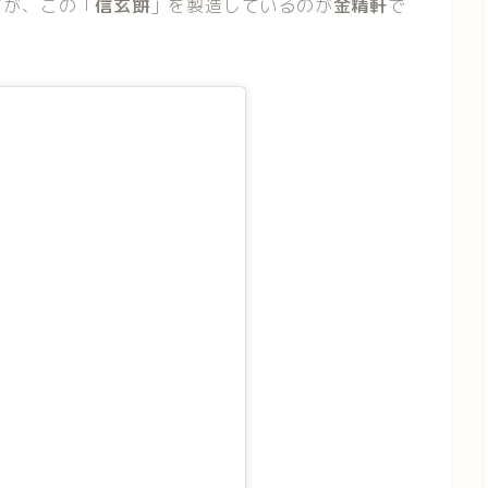
すが、この「
信玄餅
」を製造しているのが
金精軒
で