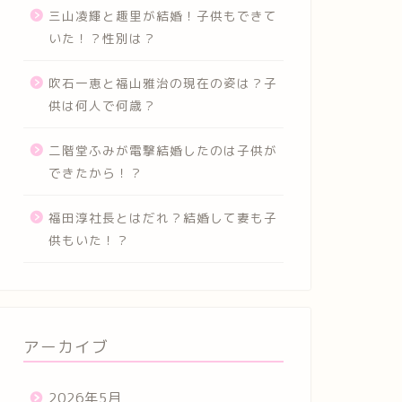
三山凌輝と趣里が結婚！子供もできて
いた！？性別は？
吹石一恵と福山雅治の現在の姿は？子
供は何人で何歳？
二階堂ふみが電撃結婚したのは子供が
できたから！？
福田淳社長とはだれ？結婚して妻も子
供もいた！？
アーカイブ
2026年5月