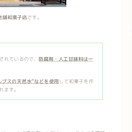
老舗和菓子店
です。
されているので、
防腐剤・人工甘味料は一
ルプスの天然水”などを使用
して和菓子を作
れます。