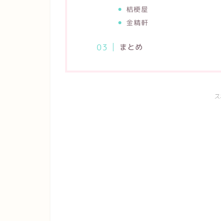
桔梗屋
金精軒
まとめ
ス