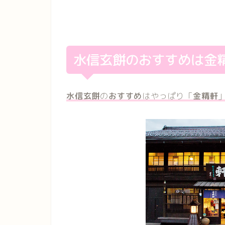
水信玄餅のおすすめは金
水信玄餅
の
おすすめ
はやっぱり「
金精軒