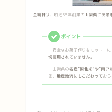
金精軒
は、明治35年創業の
山梨県にある
・安全なお菓子作りをモットーに
切使用されていません。
・山梨県の
名産”梨北米”や”南ア
る、
地産地消にもこだわって
おら