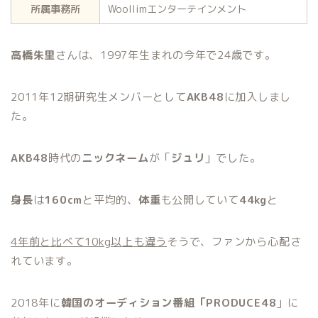
所属事務所
Woollimエンターテインメント
高橋朱里
さんは、1997年生まれの今年で24歳です。
2011年12期研究生メンバーとして
AKB48
に加入しまし
た。
AKB48
時代の
ニックネーム
が「
ジュリ
」でした。
身長
は
160cm
と平均的、
体重
も公開していて
44kg
と
4年前と比べて10kg以上も違う
そうで、ファンから心配さ
れています。
2018年に
韓国のオーディション番組「PRODUCE48
」に