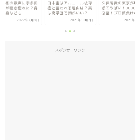
袋成彬の歌声に宇多田
田中圭はアルコール依存
久保陽貴の東京が切
カルが聴き惚れた？身
症と言われる理由は？実
ぎてやばい！JUJU
や出身なども
は高学歴で頭がいい？
必至！プロ顔負けの理.
2022年7月8日
2021年10月7日
2021年1
スポンサーリンク