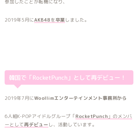
参加したことが転機になり、
2019年5月に
AKB48
を
卒業
しました。
韓国で「RocketPunch」として再デビュー！
2019年7月に
Woollimエンターテインメント事務所から
6人組K-POPアイドルグループ「
RocketPunch
」
のメンバ
ーとして
再デビュー
し、活動しています。