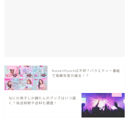
RocketPunchは不仲？バラエティー番組
で高橋朱里が謝る！？
なにわ男子しか勝たんのグッズはいつ届
く？発送時期や送料も調査！