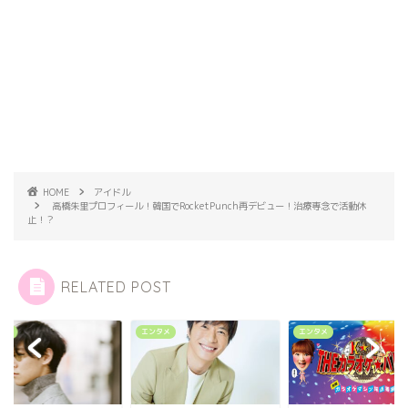
HOME
アイドル
高橋朱里プロフィール！韓国でRocketPunch再デビュー！治療専念で活動休
止！？
RELATED POST
タメ
エンタメ
エンタメ