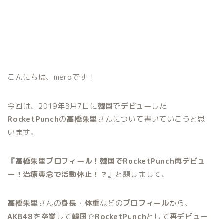
こんにちは、meroです！
今回は、2019年8月7日に
韓国
で
デビュー
した
RocketPunch
の
高橋朱里
さんについて書いていこうと思
います。
『
高橋朱里プロフィール！韓国でRocketPunch再デビュ
ー！治療専念で活動休止！？
』と題しまして、
高橋朱里
さんの
身長
・
体重
などの
プロフィール
から、
AKB48
を
卒業
して
韓国
で
RocketPunch
として
再デビュー