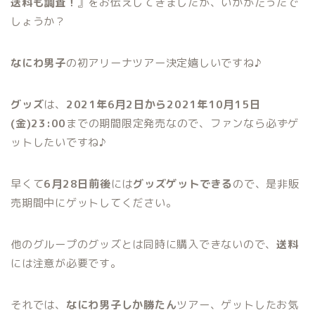
送料も調査！
』をお伝えしてきましたが、いかがだったで
しょうか？
なにわ男子
の初アリーナツアー決定嬉しいですね♪
グッズ
は、
2021年6月2日から2021年10月15日
(金)23:00
までの期間限定発売なので、ファンなら必ずゲ
ットしたいですね♪
早くて
6月28日前後
には
グッズゲットできる
ので、是非販
売期間中にゲットしてください。
他のグループのグッズとは同時に購入できないので、
送料
には注意が必要です。
それでは、
なにわ男子しか勝たん
ツアー、ゲットしたお気