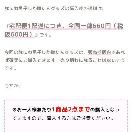
なにわ男子しか勝たんグッズ
の購入後の
送料
は、
宅配便1配送につき、全国一律660円（税
『
抜600円）
』です。
今回の
なにわ男子しか勝たんグッズ
は、
販売期間内
であれ
ば確実にご購入できます
。
売り切れになることはない
そう
です。
ですが、
1商品2点まで
※お一人様あたり
の購入
となっ
ていますので、購入する方はご注意ください。