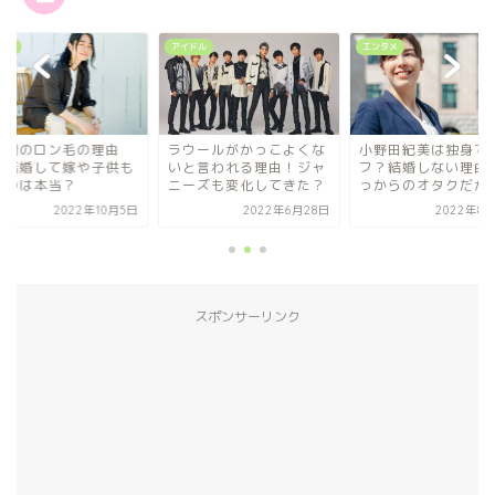
タメ
アイドル
エンタメ
山潤のロン毛の理由
ラウールがかっこよくな
小野田紀美は独身で
？結婚して嫁や子供も
いと言われる理由！ジャ
フ？結婚しない理由
るのは本当？
ニーズも変化してきた？
っからのオタクだか
2022年10月5日
2022年6月28日
2022年8月
スポンサーリンク