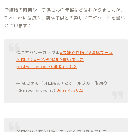
ご
結婚
の
時期
や、
子供
さんの
年齢
などはわかりませんが、
Twitterには度々、
妻
や
子供
との楽しいエピソードを書か
れています♪
俺たちパワーカップル
#夫婦でお揃い
#厚底ブーム
と聞いて
#それぞれ別で買いました
pic.twitter.com/6dNKhfu3sG
— なごまる（丸山紘史）@オールブルー取締役
(@hirocmaruyama)
June 4, 2022
全国のパパお疲れ様。もうすぐお母さんの日だ。