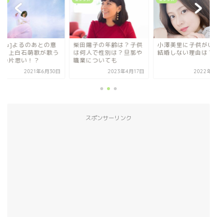
田陽子の年齢は？子供
小澤美里に子供がいる？
[adieu]よるのあと
何人で性別は？旦那や
結婚しない理由は？
味は？上白石萌歌が
業についても
究極の片思い！？
2023年4月17日
2022年9月9日
2021年6
スポンサーリンク