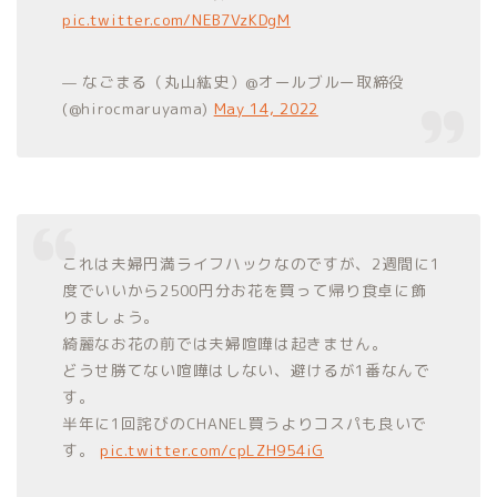
pic.twitter.com/NEB7VzKDgM
— なごまる（丸山紘史）@オールブルー取締役
(@hirocmaruyama)
May 14, 2022
これは夫婦円満ライフハックなのですが、2週間に1
度でいいから2500円分お花を買って帰り食卓に飾
りましょう。
綺麗なお花の前では夫婦喧嘩は起きません。
どうせ勝てない喧嘩はしない、避けるが1番なんで
す。
半年に1回詫びのCHANEL買うよりコスパも良いで
す。
pic.twitter.com/cpLZH954iG