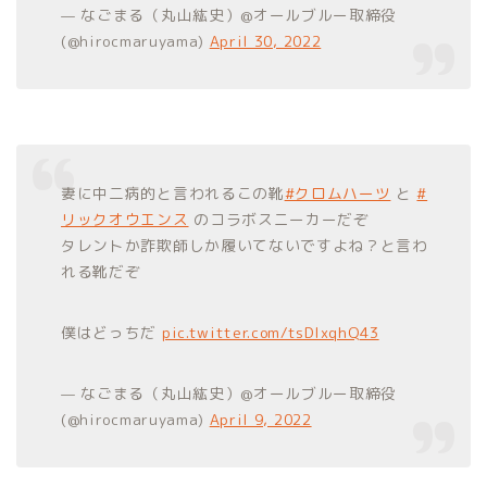
— なごまる（丸山紘史）@オールブルー取締役
(@hirocmaruyama)
April 30, 2022
妻に中二病的と言われるこの靴
#クロムハーツ
と
#
リックオウエンス
のコラボスニーカーだぞ
タレントか詐欺師しか履いてないですよね？と言わ
れる靴だぞ
僕はどっちだ
pic.twitter.com/tsDIxqhQ43
— なごまる（丸山紘史）@オールブルー取締役
(@hirocmaruyama)
April 9, 2022