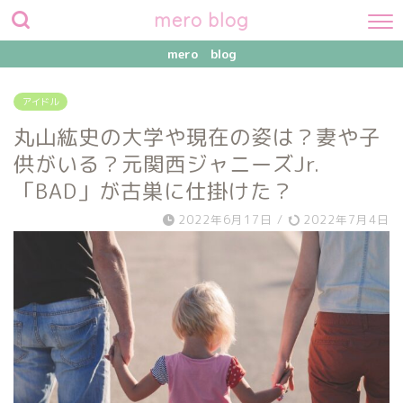
mero blog
mero blog
アイドル
丸山紘史の大学や現在の姿は？妻や子
供がいる？元関西ジャニーズJr.
「BAD」が古巣に仕掛けた？
2022年6月17日
/
2022年7月4日