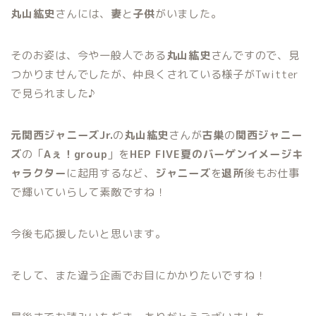
丸山紘史
さんには、
妻
と
子供
がいました。
そのお姿は、今や一般人である
丸山紘史
さんですので、見
つかりませんでしたが、仲良くされている様子がTwitter
で見られました♪
元関西ジャニーズJr.
の
丸山紘史
さんが
古巣
の
関西ジャニー
ズ
の「
Aぇ！group
」を
HEP FIVE夏のバーゲンイメージキ
ャラクター
に起用するなど、
ジャニーズ
を
退所
後もお仕事
で輝いていらして素敵ですね！
今後も応援したいと思います。
そして、また違う企画でお目にかかりたいですね！