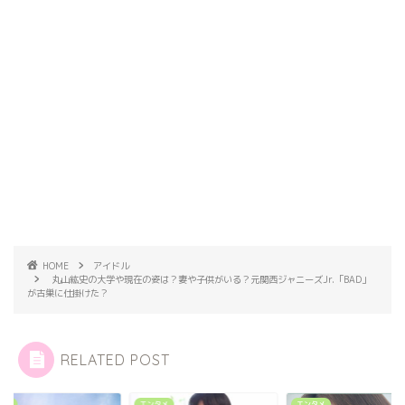
HOME
アイドル
丸山紘史の大学や現在の姿は？妻や子供がいる？元関西ジャニーズJr.「BAD」
が古巣に仕掛けた？
RELATED POST
タメ
エンタメ
エンタメ