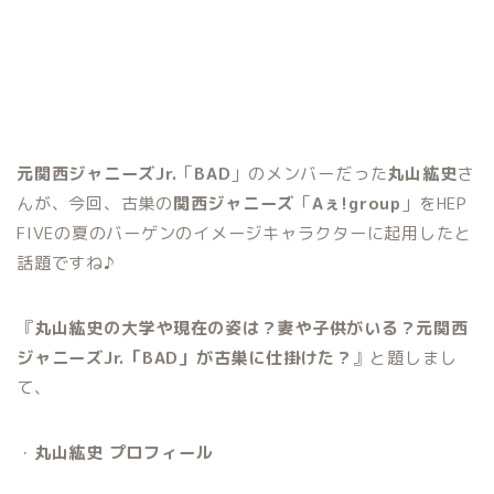
元関西ジャニーズJr.
「
BAD
」のメンバーだった
丸山紘史
さ
んが、今回、古巣の
関西ジャニーズ
「
Aぇ!group
」をHEP
FIVEの夏のバーゲンのイメージキャラクターに起用したと
話題ですね♪
『
丸山紘史の大学や現在の姿は？妻や子供がいる？元関西
ジャニーズJr.「BAD」が古巣に仕掛けた？
』と題しまし
て、
・
丸山紘史 プロフィール