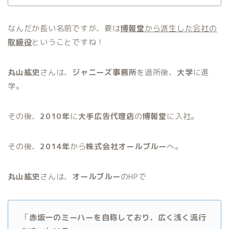
なんだか長い名前ですが、要は
博報堂
から派生した会社の
取締役
ということですね！
丸山紘史
さんは、
ジャニーズ事務所
を退所後、
大学
に進
学。
その後、
2010年
に
大手広告代理店
の
博報堂
に入社。
その後、
2014年
から
株式会社オールブルー
へ。
丸山紘史
さんは、
オールブルー
のHPで
「
赤坂一のミーハーを自称しており、広く浅く流行