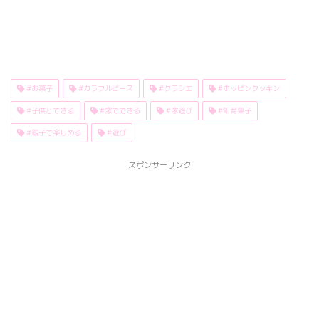
#お菓子
#カラフルピース
#クラシエ
#ホッピンクッキン
#子供とできる
#家でできる
#家遊び
#知育菓子
#親子で楽しめる
#遊び
スポンサーリンク