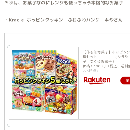
お次は、
お菓子なのにレンジも使っちゃう本格的なお菓子
・Kracie ポッピンクッキン ふわふわパンケーキやさん
【作る知育菓子】ホッピンク
種セット {クラシエ
子 つくるお菓子｝
価格：1000円（税込、送料
2/3時点)
楽