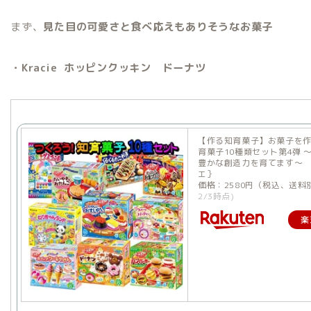
まず、
見た目の可愛さと食べ応えもありそうなお菓子
・Kracie ホッピンクッキン ドーナツ
【作る知育菓子】お菓子を
育菓子10種類セット第4弾 
豊かな創造力を育てます〜
エ｝
価格：2580円（税込、送料
2/3時点)
楽