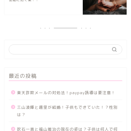
最近の投稿
楽天詐欺メールの対処法！paypay誘導は要注意！
三山凌輝と趣里が結婚！子供もできていた！？性別
は？
吹石一恵と福山雅治の現在の姿は？子供は何人で何